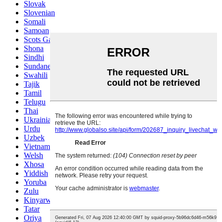
Slovak
Slovenian
Somali
Samoan
Scots Gaelic
Shona
Sindhi
Sundanese
Swahili
Tajik
Tamil
Telugu
Thai
Ukrainian
Urdu
Uzbek
Vietnamese
Welsh
Xhosa
Yiddish
Yoruba
Zulu
Kinyarwanda
Tatar
Oriya