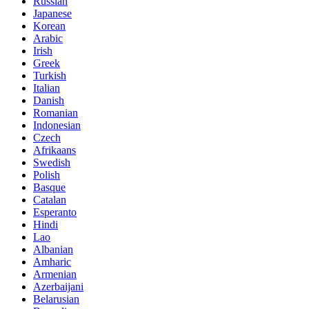
Russian
Japanese
Korean
Arabic
Irish
Greek
Turkish
Italian
Danish
Romanian
Indonesian
Czech
Afrikaans
Swedish
Polish
Basque
Catalan
Esperanto
Hindi
Lao
Albanian
Amharic
Armenian
Azerbaijani
Belarusian