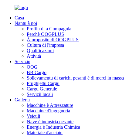
Casa
Nantu à noi
Profilu di a Cumpagnia
Perchè OOGPLUS
À propositu di OOGPLUS
Cultura di l'impresa
Qualificazioni
Attività
Serviziu
OOG
BB Cargo
Sollevamentu di carichi pesanti è di merci in massa
Prughjettu Cargu
Cargu Generale
Servizii lucali
Galleria
Macchine è Attrezzature
Macchine d'ingegneria
Veiculi
Nave è industria pesante
Energia è Industria Chimica
Materiale d'acciaiu