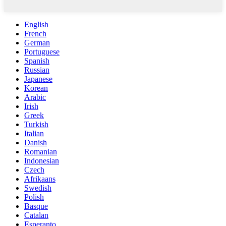
English
French
German
Portuguese
Spanish
Russian
Japanese
Korean
Arabic
Irish
Greek
Turkish
Italian
Danish
Romanian
Indonesian
Czech
Afrikaans
Swedish
Polish
Basque
Catalan
Esperanto