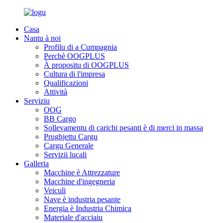
Casa
Nantu à noi
Profilu di a Cumpagnia
Perchè OOGPLUS
À propositu di OOGPLUS
Cultura di l'impresa
Qualificazioni
Attività
Serviziu
OOG
BB Cargo
Sollevamentu di carichi pesanti è di merci in massa
Prughjettu Cargu
Cargu Generale
Servizii lucali
Galleria
Macchine è Attrezzature
Macchine d'ingegneria
Veiculi
Nave è industria pesante
Energia è Industria Chimica
Materiale d'acciaiu