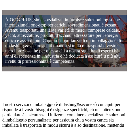
À OOGPLUS, simu spezializati in furnisce suluzioni logistiche
internaziunali one-stop per carichi sovradimensionati è pesanti.
Avemu trasportatu una larga varietà di merci, cumprese caldaie,
yacht, attrezzature, prudutti d'acciaiu, attrezzature per l'energia
eolica è assai di più. Capimu l'impurtanza di un imballaggio è di
un lashing & secure adatti quandu si tratta di trasportà e vostre
merci preziose, hè per quessa chì a nostra squadra di esperti hà
anni di sperienza in l'industria è hè dedicata à assicurà u più altu
livellu di prufessionalità è cumpetenza.
I nostri servizii d'imballaggio è di lashing&secure sò cuncipiti per
risponde à i vostri bisogni è esigenze specifichi, cù una attenzione
particulare à a sicurezza. Utilizemu container specializati è suluzioni
d'imballaggio persunalizate per assicurà chì a vostra carica sia
imballata è trasportata in modu sicuru à a so destinazione, mettendu