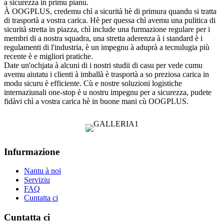
a sicurezza in primu pianu.
À OOGPLUS, credemu chì a sicurità hè di primura quandu si tratta
di trasportà a vostra carica. Hè per quessa chì avemu una pulitica di
sicurità stretta in piazza, chì include una furmazione regulare per i
membri di a nostra squadra, una stretta aderenza à i standard è i
regulamenti di l'industria, è un impegnu à aduprà a tecnulugia più
recente è e migliori pratiche.
Date un'ochjata à alcuni di i nostri studii di casu per vede cumu
avemu aiutatu i clienti à imballà è trasportà a so preziosa carica in
modu sicuru è efficiente. Cù e nostre soluzioni logistiche
internaziunali one-stop è u nostru impegnu per a sicurezza, pudete
fidàvi chì a vostra carica hè in buone mani cù OOGPLUS.
Infurmazione
Nantu à noi
Serviziu
FAQ
Cuntatta ci
Cuntatta ci