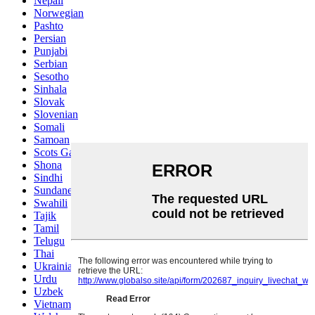
Nepali
Norwegian
Pashto
Persian
Punjabi
Serbian
Sesotho
Sinhala
Slovak
Slovenian
Somali
Samoan
Scots Gaelic
Shona
Sindhi
Sundanese
Swahili
Tajik
Tamil
Telugu
Thai
Ukrainian
Urdu
Uzbek
Vietnamese